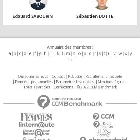
Edouard SABOURIN
Sébastien DOTTE
Annuaire des membres :
a
b
c
d
e
f
g
h
i
j
k
l
m
n
o
p
q
r
s
t
u
v
w
x
y
z
Qui sommes nous
Contact
Publicité
Recrutement
Societé
Données personnelles
Paramétrer les cookies
Mentions légales
Tous les articles
Corrections
© 2022 CCM Benchmark