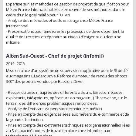
Expertise sur les méthodes de gestion de projet et de qualification pour
Météo-France International. Mise en œuvre de ses méthodes dans le
cadre d'un logiciel météo pour l'OTAN.
- Analyse des méthodes et outils en usage chez Météo-France
International.
- Préconisations pour améliorer les processus de développement, la
qualité des recettes et répondre au niveau d'exigence du domaine
militaire.
Alten Sud-Ouest
- Chef de projet (Infomil)
2014 - 2015
Mise en place d'un système de supervision applicative pour le SI dédié
aux magasins E.Leclerc Drive. Refonte du moteur de rendu des photos
360° des produits vendus par E.Leclerc Drive.
- Recueil du besoin auprès des différents acteurs. (direction, études,
exploitants, intégrateurs, opérateurs en magasin...) Observation, sur le
terrain, des différentes problématiques rencontrées.
- Analyse de l'existant. (supervision technique et métier)
- Prise en compte des exigences liées aux métiers du e-commerce et de
la grande distribution.
- Prise en compte des contraintes techniques et organisationnelles liées
au SI et aux méthodes de travail en place chez Infomil et aux