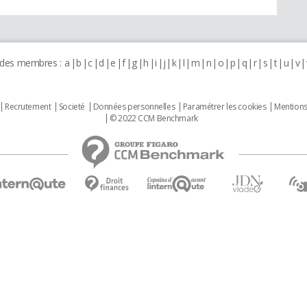
 des membres :
a
b
c
d
e
f
g
h
i
j
k
l
m
n
o
p
q
r
s
t
u
v
Recrutement
Societé
Données personnelles
Paramétrer les cookies
Mentions
© 2022 CCM Benchmark