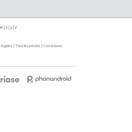
w
x
y
z
 légales
Tous les articles
Corrections