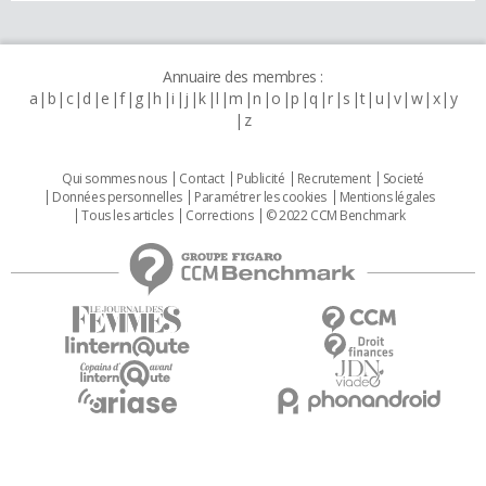
Annuaire des membres :
a
b
c
d
e
f
g
h
i
j
k
l
m
n
o
p
q
r
s
t
u
v
w
x
y
z
Qui sommes nous
Contact
Publicité
Recrutement
Societé
Données personnelles
Paramétrer les cookies
Mentions légales
Tous les articles
Corrections
© 2022 CCM Benchmark