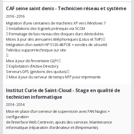
CAF seine saint denis
- Technicien réseau et système
2016 - 2016
Migration d’une centaines de machines XP vers Windows 7
 Installations des logiciels prérequis via SCCM
 Formatage de bas niveau des disques durs déstockées
Mises à jour des annuaires téléphoniques (Lotus et ToIP) 
Intégration d’un switch HP 5120-48 POE + sondes de sécurité
Telindus support technique sur site

Mise à jour de l’inventaire GLPI 
 Exploitation d’Active Directory
Serveurs DFS (gestions des quotas) 
 Mise à jour du serveur de temps NTP pour imprimante
Institut Curie de Saint-Cloud
- Stage en qualité de
technicien informatique
2014 - 2014
Mise en place d’un serveur de supervision avec FAN Nagios +
configuration
de l’interface Web Centreon, ajouts des services. Maintenance
informatique (réparation d’ordinateur et d’imprimante).