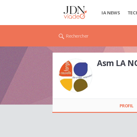
IA NEWS
TEC
Rechercher
Asm LA N
Asm LA NOUVELLE
FORGE
PROFIL