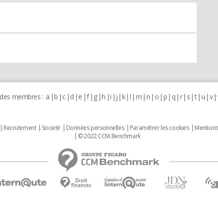
 des membres :
a
b
c
d
e
f
g
h
i
j
k
l
m
n
o
p
q
r
s
t
u
v
Recrutement
Societé
Données personnelles
Paramétrer les cookies
Mentions
© 2022 CCM Benchmark