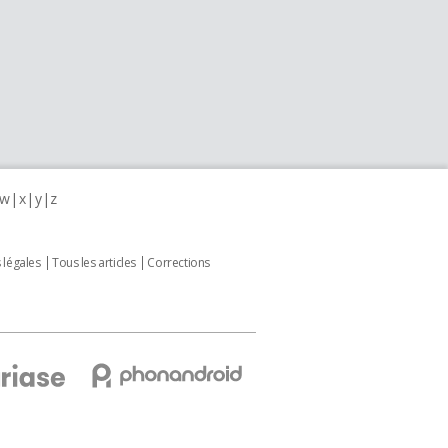
w
x
y
z
 légales
Tous les articles
Corrections