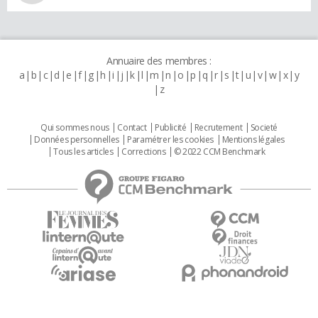
Annuaire des membres :
a
b
c
d
e
f
g
h
i
j
k
l
m
n
o
p
q
r
s
t
u
v
w
x
y
z
Qui sommes nous
Contact
Publicité
Recrutement
Societé
Données personnelles
Paramétrer les cookies
Mentions légales
Tous les articles
Corrections
© 2022 CCM Benchmark