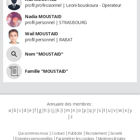
profil professionnel | Leoni bouskoura - Operateur
Nadia MOUSTAID
profil personnel | STRASBOURG
Wail MOUSTAID
profil personnel | RABAT
Nom "MOUSTAID"
Famille "MOUSTAID"
Annuaire des membres :
a
b
c
d
e
f
g
h
i
j
k
l
m
n
o
p
q
r
s
t
u
v
w
x
y
z
Qui sommes nous
Contact
Publicité
Recrutement
Societé
Données personnelles
Paramétrer les cookies
Mentions légales