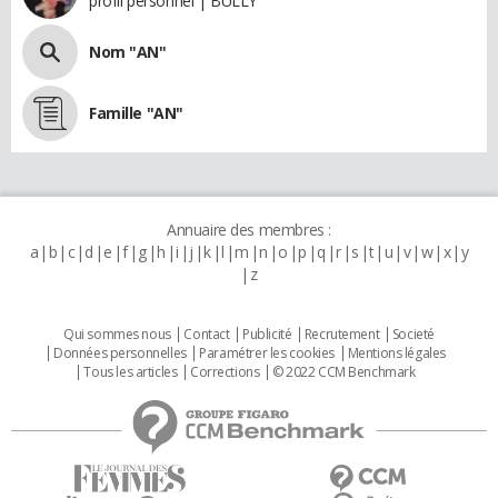
profil personnel | BULLY
Nom "AN"
Famille "AN"
Annuaire des membres :
a
b
c
d
e
f
g
h
i
j
k
l
m
n
o
p
q
r
s
t
u
v
w
x
y
z
Qui sommes nous
Contact
Publicité
Recrutement
Societé
Données personnelles
Paramétrer les cookies
Mentions légales
Tous les articles
Corrections
© 2022 CCM Benchmark