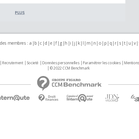
PLUS
 des membres :
a
b
c
d
e
f
g
h
i
j
k
l
m
n
o
p
q
r
s
t
u
v
Recrutement
Societé
Données personnelles
Paramétrer les cookies
Mentions
© 2022 CCM Benchmark