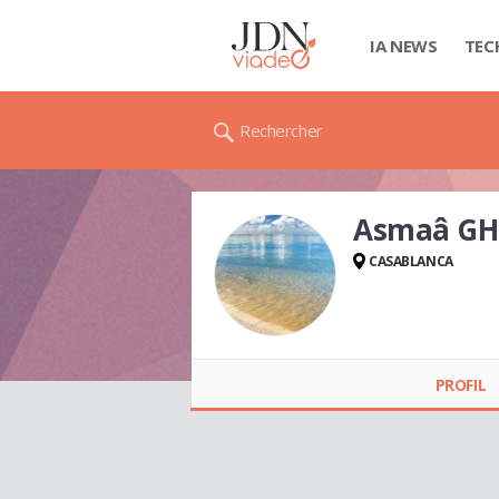
IA NEWS
TEC
Rechercher
Asmaâ GH
CASABLANCA
Asmaâ GH
PROFIL