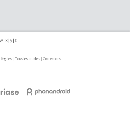
w
x
y
z
 légales
Tous les articles
Corrections