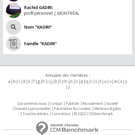
Rachid GADIRI
profil personnel | MONTRÉAL
Nom "KADIRI"
Famille "KADIRI"
Annuaire des membres :
a
b
c
d
e
f
g
h
i
j
k
l
m
n
o
p
q
r
s
t
u
v
w
x
y
z
Qui sommes nous
Contact
Publicité
Recrutement
Societé
Données personnelles
Paramétrer les cookies
Mentions légales
Tous les articles
Corrections
© 2022 CCM Benchmark