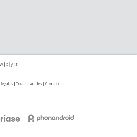
w
x
y
z
 légales
Tous les articles
Corrections