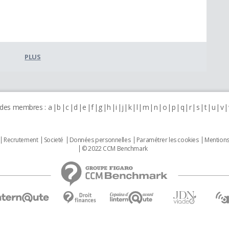
PLUS
 des membres :
a
b
c
d
e
f
g
h
i
j
k
l
m
n
o
p
q
r
s
t
u
v
Recrutement
Societé
Données personnelles
Paramétrer les cookies
Mentions
© 2022 CCM Benchmark