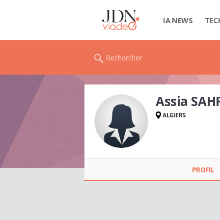
IA NEWS
TEC
Rechercher
Assia SAH
ALGIERS
Assia SAHRAOUI
PROFIL