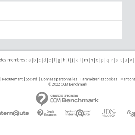
 des membres :
a
b
c
d
e
f
g
h
i
j
k
l
m
n
o
p
q
r
s
t
u
v
Recrutement
Societé
Données personnelles
Paramétrer les cookies
Mentions
© 2022 CCM Benchmark