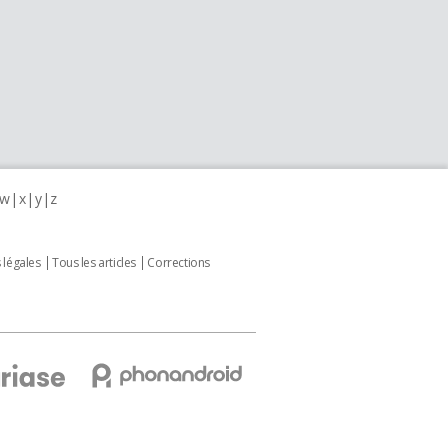
w
x
y
z
 légales
Tous les articles
Corrections