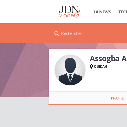
IA NEWS
TEC
Rechercher
Assogba A
OUIDAH
Assogba ALAIN
PROFIL