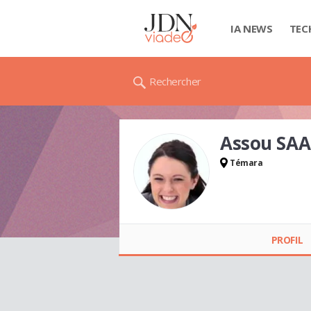
IA NEWS
TEC
Rechercher
Assou SAA
Témara
Assou SAADIA
PROFIL