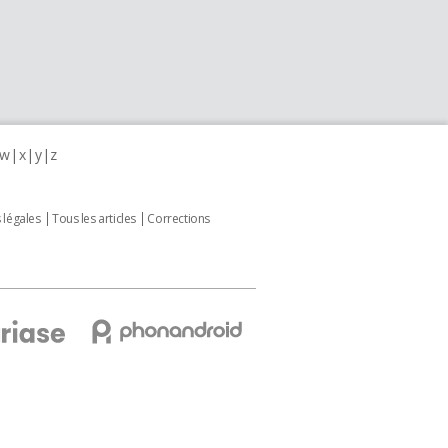
w
x
y
z
 légales
Tous les articles
Corrections