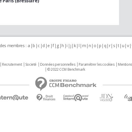
e Paris (Bressuire)
 des membres :
a
b
c
d
e
f
g
h
i
j
k
l
m
n
o
p
q
r
s
t
u
v
Recrutement
Societé
Données personnelles
Paramétrer les cookies
Mentions
© 2022 CCM Benchmark