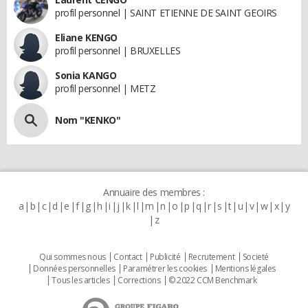
profil personnel | SAINT ETIENNE DE SAINT GEOIRS
Eliane KENGO
profil personnel | BRUXELLES
Sonia KANGO
profil personnel | METZ
Nom "KENKO"
Annuaire des membres :
a
b
c
d
e
f
g
h
i
j
k
l
m
n
o
p
q
r
s
t
u
v
w
x
y
z
Qui sommes nous
Contact
Publicité
Recrutement
Societé
Données personnelles
Paramétrer les cookies
Mentions légales
Tous les articles
Corrections
© 2022 CCM Benchmark