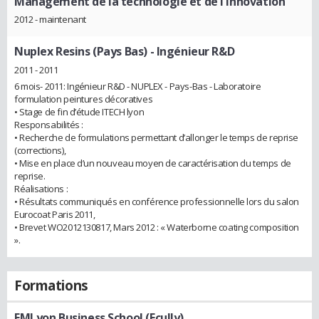
Management de la technologie et de l'innovation
2012 - maintenant
Nuplex Resins (Pays Bas)
- Ingénieur R&D
2011 - 2011
6 mois- 2011: Ingénieur R&D - NUPLEX - Pays-Bas - Laboratoire
formulation peintures décoratives
• Stage de fin d’étude ITECH lyon
Responsabilités :
• Recherche de formulations permettant d’allonger le temps de reprise
(corrections),
• Mise en place d’un nouveau moyen de caractérisation du temps de
reprise.
Réalisations :
• Résultats communiqués en conférence professionnelle lors du salon
Eurocoat Paris 2011,
• Brevet WO2012130817, Mars 2012 : « Waterborne coating composition
».
Formations
EMLyon Business School (Ecully)