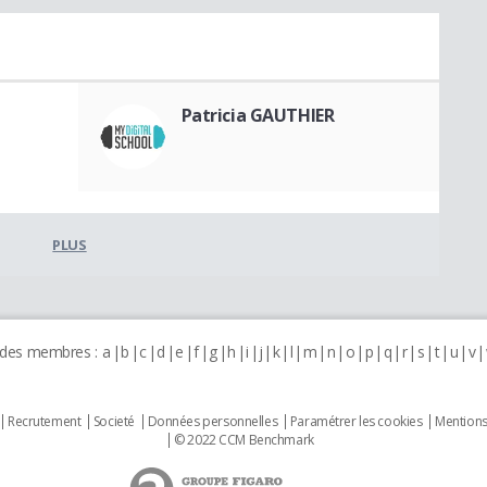
Patricia GAUTHIER
PLUS
 des membres :
a
b
c
d
e
f
g
h
i
j
k
l
m
n
o
p
q
r
s
t
u
v
Recrutement
Societé
Données personnelles
Paramétrer les cookies
Mentions
© 2022 CCM Benchmark