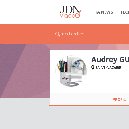
IA NEWS
TEC
Rechercher
Audrey 
SAINT-NAZAIRE
Audrey GUYOMARD
PROFIL