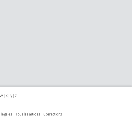
w
x
y
z
 légales
Tous les articles
Corrections