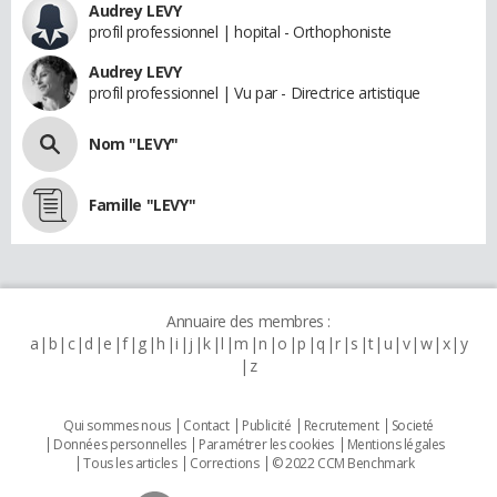
Audrey LEVY
profil professionnel | hopital - Orthophoniste
Audrey LEVY
profil professionnel | Vu par - Directrice artistique
Nom "LEVY"
Famille "LEVY"
Annuaire des membres :
a
b
c
d
e
f
g
h
i
j
k
l
m
n
o
p
q
r
s
t
u
v
w
x
y
z
Qui sommes nous
Contact
Publicité
Recrutement
Societé
Données personnelles
Paramétrer les cookies
Mentions légales
Tous les articles
Corrections
© 2022 CCM Benchmark