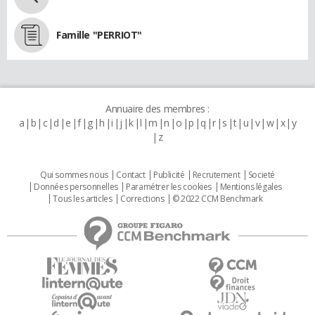
Famille "PERRIOT"
Annuaire des membres :
a
b
c
d
e
f
g
h
i
j
k
l
m
n
o
p
q
r
s
t
u
v
w
x
y
z
Qui sommes nous
Contact
Publicité
Recrutement
Societé
Données personnelles
Paramétrer les cookies
Mentions légales
Tous les articles
Corrections
© 2022 CCM Benchmark