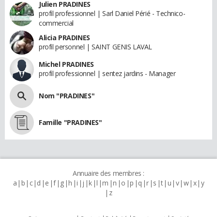
Julien PRADINES
profil professionnel | Sarl Daniel Périé - Technico-
commercial
Alicia PRADINES
profil personnel | SAINT GENIS LAVAL
Michel PRADINES
profil professionnel | sentez jardins - Manager
Nom "PRADINES"
Famille "PRADINES"
Annuaire des membres :
a
b
c
d
e
f
g
h
i
j
k
l
m
n
o
p
q
r
s
t
u
v
w
x
y
z