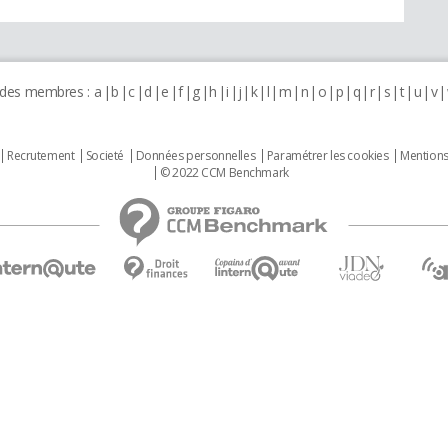
 des membres :
a
b
c
d
e
f
g
h
i
j
k
l
m
n
o
p
q
r
s
t
u
v
Recrutement
Societé
Données personnelles
Paramétrer les cookies
Mentions
© 2022 CCM Benchmark