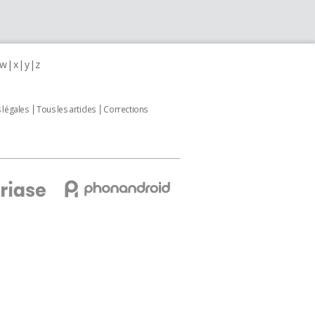
w
x
y
z
 légales
Tous les articles
Corrections