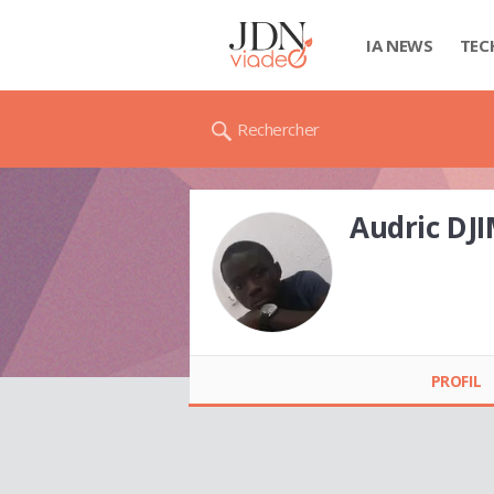
IA NEWS
TEC
Rechercher
Audric DJI
Audric DJIMEU FESSI
PROFIL