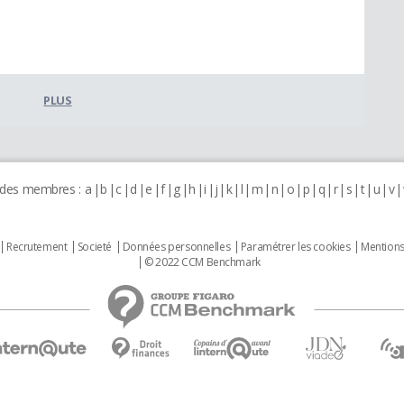
PLUS
 des membres :
a
b
c
d
e
f
g
h
i
j
k
l
m
n
o
p
q
r
s
t
u
v
Recrutement
Societé
Données personnelles
Paramétrer les cookies
Mentions
© 2022 CCM Benchmark