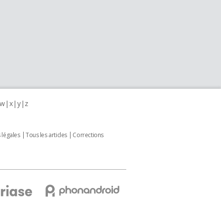
w
x
y
z
 légales
Tous les articles
Corrections