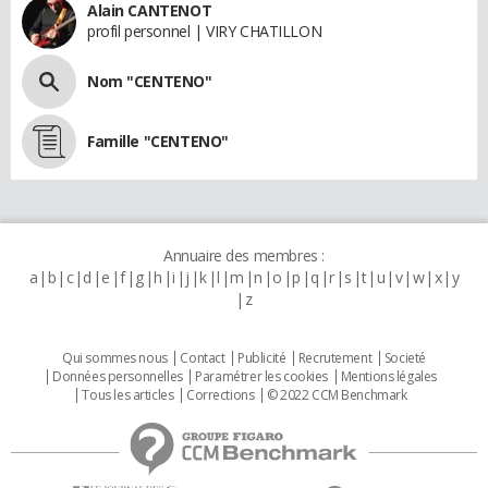
Alain CANTENOT
profil personnel | VIRY CHATILLON
Nom "CENTENO"
Famille "CENTENO"
Annuaire des membres :
a
b
c
d
e
f
g
h
i
j
k
l
m
n
o
p
q
r
s
t
u
v
w
x
y
z
Qui sommes nous
Contact
Publicité
Recrutement
Societé
Données personnelles
Paramétrer les cookies
Mentions légales
Tous les articles
Corrections
© 2022 CCM Benchmark