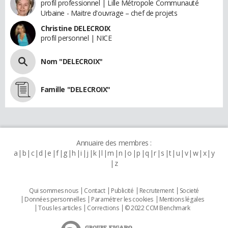
profil professionnel | Lille Métropole Communauté
Urbaine - Maitre d'ouvrage – chef de projets
Christine DELECROIX
profil personnel | NICE
Nom "DELECROIX"
Famille "DELECROIX"
Annuaire des membres :
a
b
c
d
e
f
g
h
i
j
k
l
m
n
o
p
q
r
s
t
u
v
w
x
y
z
Qui sommes nous
Contact
Publicité
Recrutement
Societé
Données personnelles
Paramétrer les cookies
Mentions légales
Tous les articles
Corrections
© 2022 CCM Benchmark