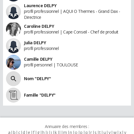
Laurence DELPY
profil professionnel | AQUI O Thermes - Grand Dax -
Directrice
Caroline DELPY
profil professionnel | Cape Conseil - Chef de produit
Julia DELPY
profil professionnel
Camille DELPY
profil personnel | TOULOUSE
Nom "DELPY"
Famille "DELPY"
Annuaire des membres :
a
b
c
d
e
f
g
h
i
j
k
l
m
n
o
p
q
r
s
t
u
v
w
x
y