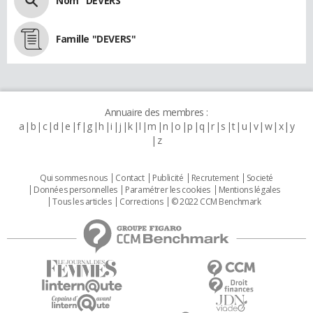
Nom "DEVERS"
Famille "DEVERS"
Annuaire des membres :
a
b
c
d
e
f
g
h
i
j
k
l
m
n
o
p
q
r
s
t
u
v
w
x
y
z
Qui sommes nous
Contact
Publicité
Recrutement
Societé
Données personnelles
Paramétrer les cookies
Mentions légales
Tous les articles
Corrections
© 2022 CCM Benchmark