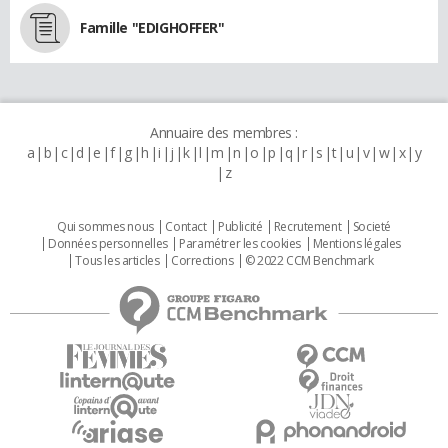
Famille "EDIGHOFFER"
Annuaire des membres :
a
b
c
d
e
f
g
h
i
j
k
l
m
n
o
p
q
r
s
t
u
v
w
x
y
z
Qui sommes nous
Contact
Publicité
Recrutement
Societé
Données personnelles
Paramétrer les cookies
Mentions légales
Tous les articles
Corrections
© 2022 CCM Benchmark