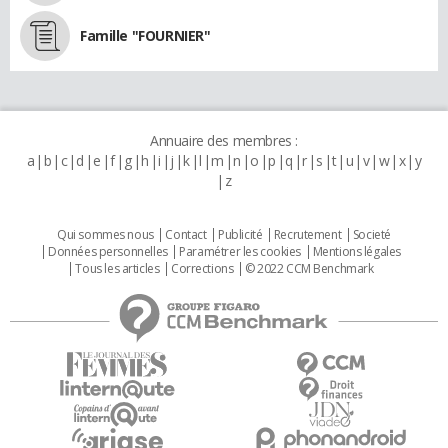
Famille "FOURNIER"
Annuaire des membres :
a
b
c
d
e
f
g
h
i
j
k
l
m
n
o
p
q
r
s
t
u
v
w
x
y
z
Qui sommes nous
Contact
Publicité
Recrutement
Societé
Données personnelles
Paramétrer les cookies
Mentions légales
Tous les articles
Corrections
© 2022 CCM Benchmark