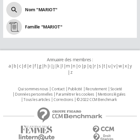
Nom "MARIOT"
Famille "MARIOT"
Annuaire des membres :
a
b
c
d
e
f
g
h
i
j
k
l
m
n
o
p
q
r
s
t
u
v
w
x
y
z
Qui sommes nous
Contact
Publicité
Recrutement
Societé
Données personnelles
Paramétrer les cookies
Mentions légales
Tous les articles
Corrections
© 2022 CCM Benchmark