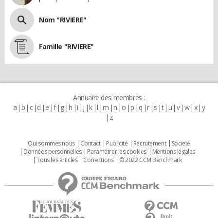
Nom "RIVIERE"
Famille "RIVIERE"
Annuaire des membres :
a
b
c
d
e
f
g
h
i
j
k
l
m
n
o
p
q
r
s
t
u
v
w
x
y
z
Qui sommes nous
Contact
Publicité
Recrutement
Societé
Données personnelles
Paramétrer les cookies
Mentions légales
Tous les articles
Corrections
© 2022 CCM Benchmark