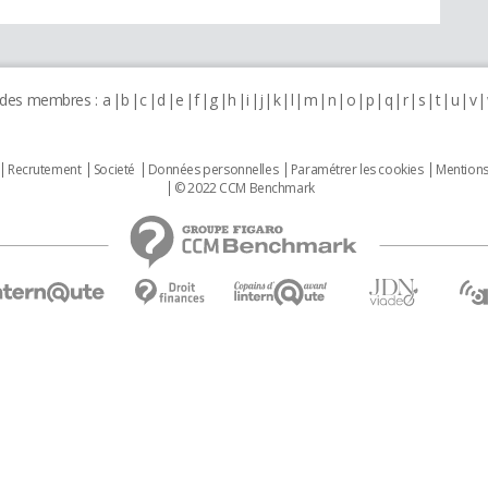
 des membres :
a
b
c
d
e
f
g
h
i
j
k
l
m
n
o
p
q
r
s
t
u
v
Recrutement
Societé
Données personnelles
Paramétrer les cookies
Mentions
© 2022 CCM Benchmark