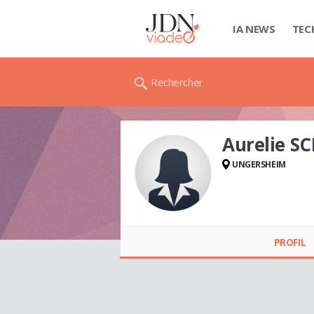
IA NEWS
TEC
Rechercher
Aurelie 
UNGERSHEIM
Aurelie SCHOENN
PROFIL