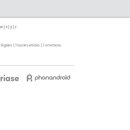
w
x
y
z
 légales
Tous les articles
Corrections