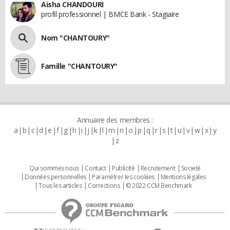
Aisha CHANDOURI
profil professionnel | BMCE Bank - Stagiaire
Nom "CHANTOURY"
Famille "CHANTOURY"
Annuaire des membres :
a
b
c
d
e
f
g
h
i
j
k
l
m
n
o
p
q
r
s
t
u
v
w
x
y
z
Qui sommes nous
Contact
Publicité
Recrutement
Societé
Données personnelles
Paramétrer les cookies
Mentions légales
Tous les articles
Corrections
© 2022 CCM Benchmark