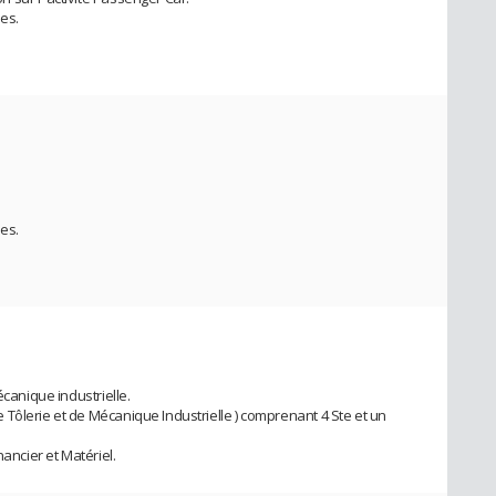
es.
n
es.
écanique industrielle.
Tôlerie et de Mécanique Industrielle ) comprenant 4 Ste et un
nancier et Matériel.