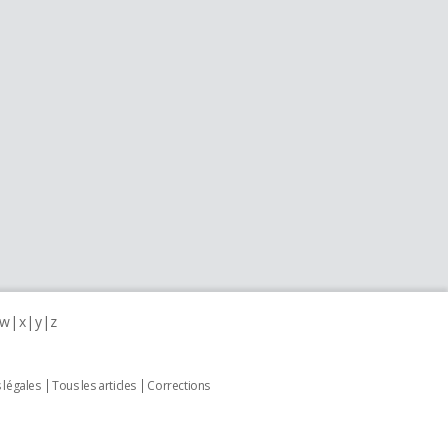
w
x
y
z
 légales
Tous les articles
Corrections