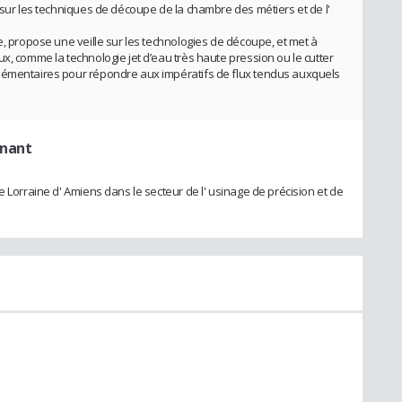
 sur les techniques de découpe de la chambre des métiers et de l'
e, propose une veille sur les technologies de découpe, et met à
x, comme la technologie jet d’eau très haute pression ou le cutter
lémentaires pour répondre aux impératifs de flux tendus auxquels
rnant
e Lorraine d' Amiens dans le secteur de l' usinage de précision et de