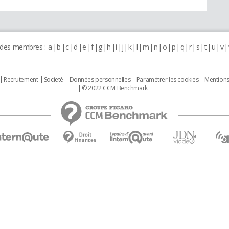
 des membres :
a
b
c
d
e
f
g
h
i
j
k
l
m
n
o
p
q
r
s
t
u
v
Recrutement
Societé
Données personnelles
Paramétrer les cookies
Mentions
© 2022 CCM Benchmark