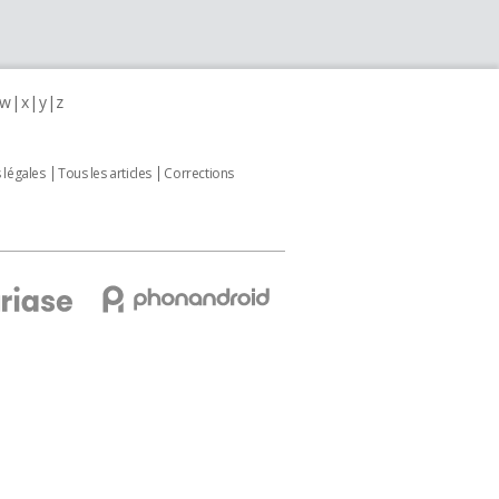
w
x
y
z
 légales
Tous les articles
Corrections