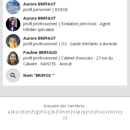
Aurore BRIFFAUT
profil personnel | BOEGE
Aurore BRIFFAUT
profil professionnel | fondation John bost - Agent
hôtelier spécialisé
Aurore BRIFFAUT
profil professionnel | O2 - Garde d'enfants a domicile
Pauline BRIFFAUD
profil professionnel | Cabinet d'avocats - 27 rue du
Calvaire - NANTES - Avocat
Nom "BRIFFOZ "
Annuaire des membres :
a
b
c
d
e
f
g
h
i
j
k
l
m
n
o
p
q
r
s
t
u
v
w
x
y
z