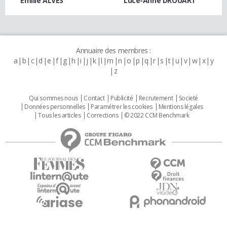
Emilie ALVES
Luce-Anne DROUART
Annuaire des membres :
a
b
c
d
e
f
g
h
i
j
k
l
m
n
o
p
q
r
s
t
u
v
w
x
y
z
Qui sommes nous
Contact
Publicité
Recrutement
Societé
Données personnelles
Paramétrer les cookies
Mentions légales
Tous les articles
Corrections
© 2022 CCM Benchmark