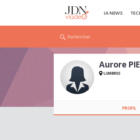
IA NEWS
TEC
Rechercher
Aurore PI
LUMBRES
Aurore PIERRU
PROFIL