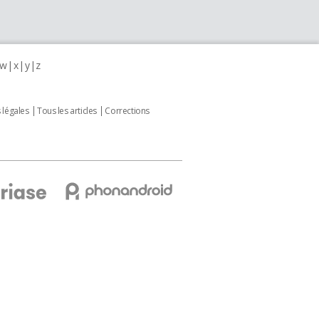
w
x
y
z
 légales
Tous les articles
Corrections