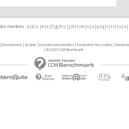
 des membres :
a
b
c
d
e
f
g
h
i
j
k
l
m
n
o
p
q
r
s
t
u
v
Recrutement
Societé
Données personnelles
Paramétrer les cookies
Mentions
© 2022 CCM Benchmark