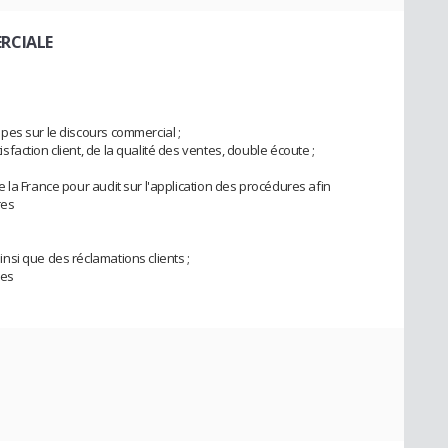
RCIALE
pes sur le discours commercial ;
action client, de la qualité des ventes, double écoute ;
 la France pour audit sur l'application des procédures afin
res
si que des réclamations clients ;
ées