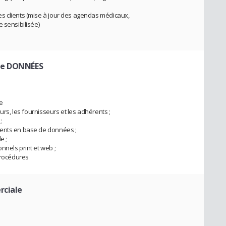
s clients (mise à jour des agendas médicaux,
 sensibilisée)
de DONNÉES
e
eurs, les fournisseurs et les adhérents ;
;
rents en base de données ;
e ;
nnels print et web ;
 procédures
rciale