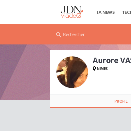
IA NEWS
TEC
Rechercher
Aurore V
NIMES
Aurore VASSOL
PROFIL