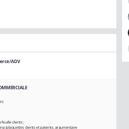
erce/ADV
COMMERCIALE
tes
feuille clients ;
ting (plaquettes clients et patients, argumentaire