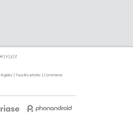
w
x
y
z
 légales
Tous les articles
Corrections