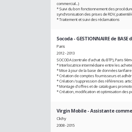
commercial...)
* Suivi du bon fonctionnement des procédure
synchronisation des prises de RDV, patientèle
* Traitement et suivi des réclamations
Socoda
- GESTIONNAIRE de BASE 
Paris
2012 - 2013
SOCODA (centrale d'achat du BTP), Paris 9èm
* Interlocutrice intermédiaire entre les achet
* Mise à jour de la base de données tarifaire 
* Création de comptes fournisseurs et adhé
* Création /suppression des références articl
* Montage d'offres et de catalogues promotio
* Création, modification et optimisation des
Virgin Mobile
- Assistante comme
Clichy
2008 - 2015