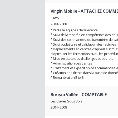
Virgin Mobile
- ATTACHEE COMME
Clichy
2008 - 2008
* Pilotage équipes de télévente :
* Suivi de la montée en compétence des équi
* Suivi des commandes, du baromètre de satisf
* Suivi budgétaire et validation des factures ;
* Déplacements en centres d'appels sur toute
d'optimiser les formations et/ou les procédu
* Mise en place des challenges et des lots
* Administration des ventes :
* Traitement et expédition des commandes ain
* Création des clients dans la base de donn
* Rémunération B to B
Bureau Vallée
- COMPTABLE
Les Clayes Sous Bois
2004 - 2008