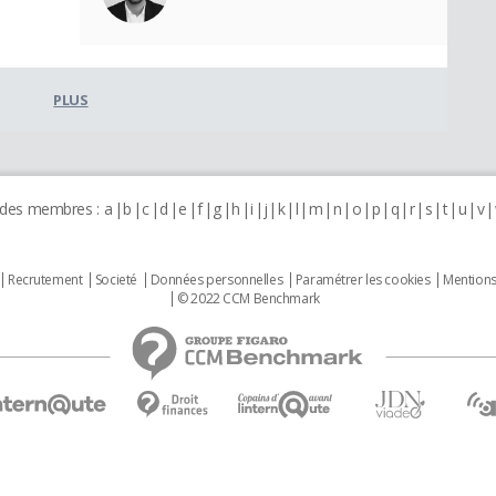
PLUS
 des membres :
a
b
c
d
e
f
g
h
i
j
k
l
m
n
o
p
q
r
s
t
u
v
Recrutement
Societé
Données personnelles
Paramétrer les cookies
Mentions
© 2022 CCM Benchmark