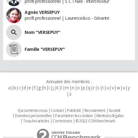
profil professionnel | S C I Nad - Intercesseur
Agnès VERSEPUY
profil professionnel | Laurence&co - Gérante
Nom "VERSEPUY"
Famille "VERSEPUY"
Annuaire des membres :
a
b
c
d
e
f
g
h
i
j
k
l
m
n
o
p
q
r
s
t
u
v
w
x
y
z
Qui sommes nous
Contact
Publicité
Recrutement
Societé
Données personnelles
Paramétrer les cookies
Mentions légales
Tous les articles
Corrections
© 2022 CCM Benchmark