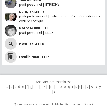
profil personnel | ETRECHY
Deruy BRIGITTE
profil professionnel | Entre Terre et Ciel - Comédienne -
écriture poétique -
Nathalie BRIGITTE
profil personnel | LILLE
Nom "BRIGITTE"
Famille "BRIGITTE"
Annuaire des membres :
a
b
c
d
e
f
g
h
i
j
k
l
m
n
o
p
q
r
s
t
u
v
w
x
y
z
Qui sommes nous
Contact
Publicité
Recrutement
Societé