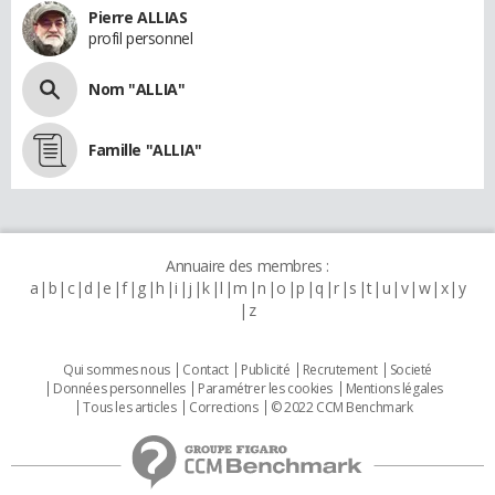
Pierre ALLIAS
profil personnel
Nom "ALLIA"
Famille "ALLIA"
Annuaire des membres :
a
b
c
d
e
f
g
h
i
j
k
l
m
n
o
p
q
r
s
t
u
v
w
x
y
z
Qui sommes nous
Contact
Publicité
Recrutement
Societé
Données personnelles
Paramétrer les cookies
Mentions légales
Tous les articles
Corrections
© 2022 CCM Benchmark