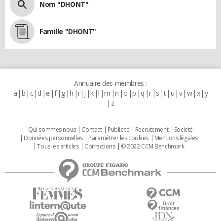
Nom "DHONT"
Famille "DHONT"
Annuaire des membres :
a
b
c
d
e
f
g
h
i
j
k
l
m
n
o
p
q
r
s
t
u
v
w
x
y
z
Qui sommes nous
Contact
Publicité
Recrutement
Societé
Données personnelles
Paramétrer les cookies
Mentions légales
Tous les articles
Corrections
© 2022 CCM Benchmark