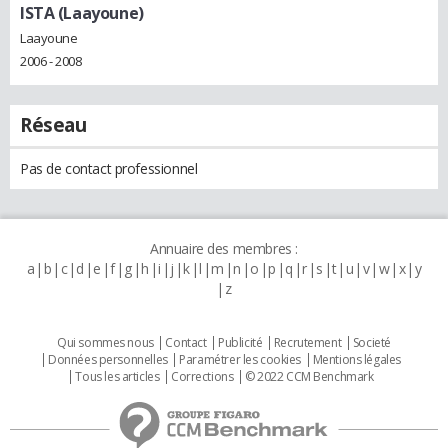
ISTA (Laayoune)
Laayoune
2006 - 2008
Réseau
Pas de contact professionnel
Annuaire des membres :
a
b
c
d
e
f
g
h
i
j
k
l
m
n
o
p
q
r
s
t
u
v
w
x
y
z
Qui sommes nous
Contact
Publicité
Recrutement
Societé
Données personnelles
Paramétrer les cookies
Mentions légales
Tous les articles
Corrections
© 2022 CCM Benchmark