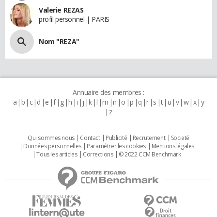
Valerie REZAS
profil personnel | PARIS
Nom "REZA"
Annuaire des membres :
a
b
c
d
e
f
g
h
i
j
k
l
m
n
o
p
q
r
s
t
u
v
w
x
y
z
Qui sommes nous
Contact
Publicité
Recrutement
Societé
Données personnelles
Paramétrer les cookies
Mentions légales
Tous les articles
Corrections
© 2022 CCM Benchmark