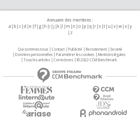
Annuaire des membres :
a
b
c
d
e
f
g
h
i
j
k
l
m
n
o
p
q
r
s
t
u
v
w
x
y
z
Qui sommes nous
Contact
Publicité
Recrutement
Societé
Données personnelles
Paramétrer les cookies
Mentions légales
Tous les articles
Corrections
© 2022 CCM Benchmark