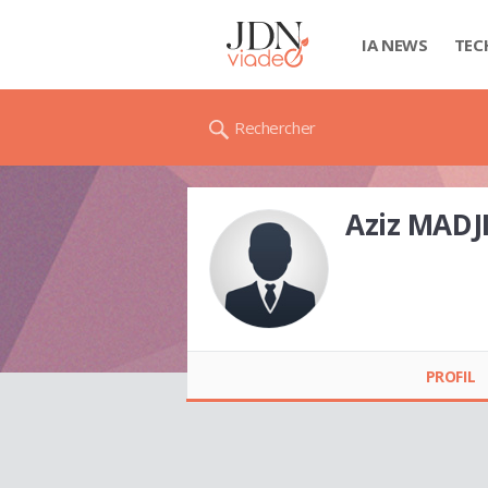
IA NEWS
TEC
Rechercher
Aziz MADJ
Aziz MADJID
PROFIL