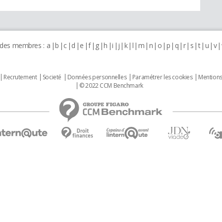
 des membres :
a
b
c
d
e
f
g
h
i
j
k
l
m
n
o
p
q
r
s
t
u
v
Recrutement
Societé
Données personnelles
Paramétrer les cookies
Mentions
© 2022 CCM Benchmark