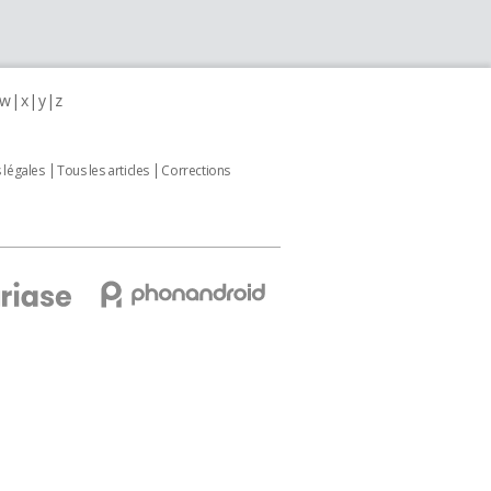
w
x
y
z
 légales
Tous les articles
Corrections