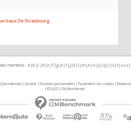
artiaux De Strasbourg
 des membres :
a
b
c
d
e
f
g
h
i
j
k
l
m
n
o
p
q
r
s
t
u
v
Recrutement
Societé
Données personnelles
Paramétrer les cookies
Mentions
© 2022 CCM Benchmark