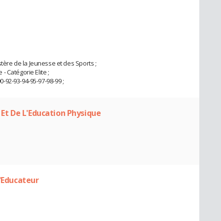
nistère de la Jeunesse et des Sports ;
 Catégorie Elite ;
-92-93-94-95-97-98-99 ;
t Et De L'Education Physique
L'Educateur