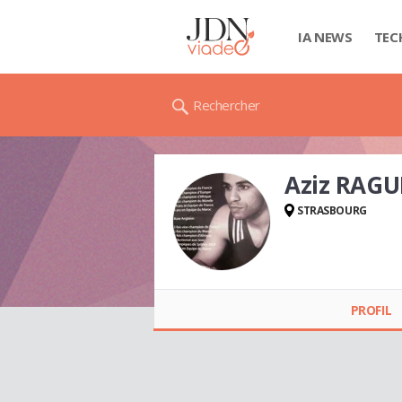
IA NEWS
TEC
Rechercher
Aziz RAGU
STRASBOURG
Aziz RAGUIG
PROFIL