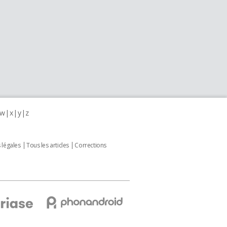
w
x
y
z
 légales
Tous les articles
Corrections