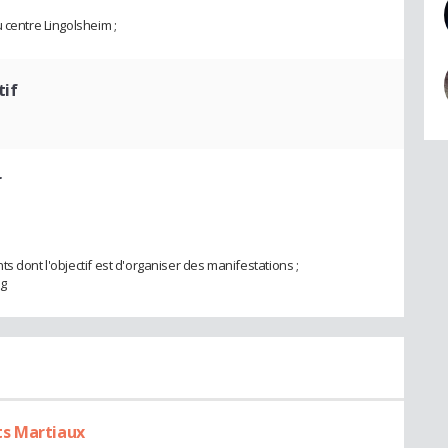
 centre Lingolsheim ;
tif
r
s dont l'objectif est d'organiser des manifestations ;
ng
ts Martiaux