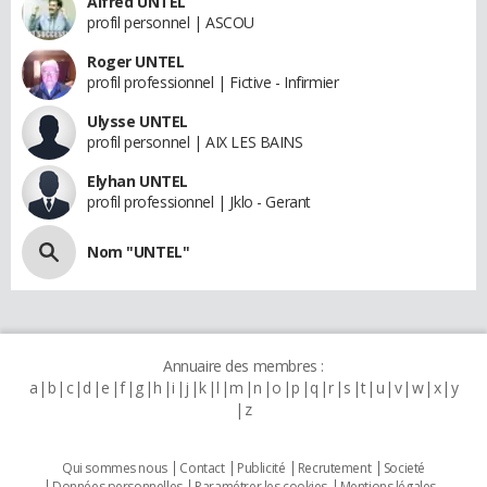
Alfred UNTEL
profil personnel | ASCOU
Roger UNTEL
profil professionnel | Fictive - Infirmier
Ulysse UNTEL
profil personnel | AIX LES BAINS
Elyhan UNTEL
profil professionnel | Jklo - Gerant
Nom "UNTEL"
Annuaire des membres :
a
b
c
d
e
f
g
h
i
j
k
l
m
n
o
p
q
r
s
t
u
v
w
x
y
z
Qui sommes nous
Contact
Publicité
Recrutement
Societé
Données personnelles
Paramétrer les cookies
Mentions légales