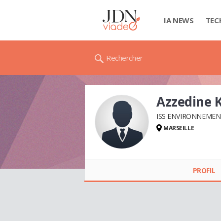
IA NEWS
TEC
Rechercher
Azzedine 
ISS ENVIRONNEMEN
MARSEILLE
Azzedine
KHERRIDINE
PROFIL