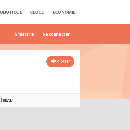
OBOTIQUE
CLOUD
ECONOMIE
 DATA
RIÈRE
NTECH
USTRIE
H
RTECH
TRIMOINE
ANTIQUE
AIL
O
ART CITY
B3
GAZINE
RES BLANCS
DE DE L'ENTREPRISE DIGITALE
DE DE L'IMMOBILIER
DE DE L'INTELLIGENCE ARTIFICIELLE
DE DES IMPÔTS
DE DES SALAIRES
IDE DU MANAGEMENT
DE DES FINANCES PERSONNELLES
GET DES VILLES
X IMMOBILIERS
TIONNAIRE COMPTABLE ET FISCAL
TIONNAIRE DE L'IOT
TIONNAIRE DU DROIT DES AFFAIRES
CTIONNAIRE DU MARKETING
CTIONNAIRE DU WEBMASTERING
TIONNAIRE ÉCONOMIQUE ET FINANCIER
S'inscrire
Se connecter
Ajouter
RÉSEAU