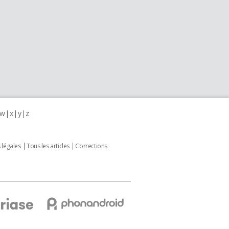
w
x
y
z
 légales
Tous les articles
Corrections