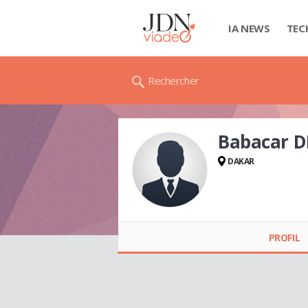
IA NEWS
TEC
Rechercher
Babacar 
DAKAR
Babacar DIAGNE
PROFIL