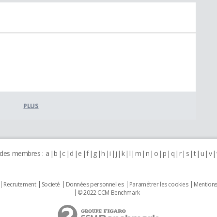
PLUS
 des membres :
a
b
c
d
e
f
g
h
i
j
k
l
m
n
o
p
q
r
s
t
u
v
Recrutement
Societé
Données personnelles
Paramétrer les cookies
Mentions
© 2022 CCM Benchmark