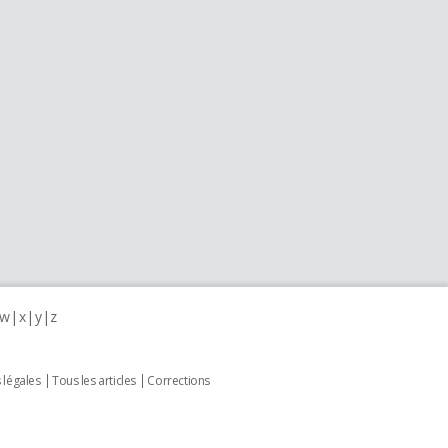
w
x
y
z
 légales
Tous les articles
Corrections