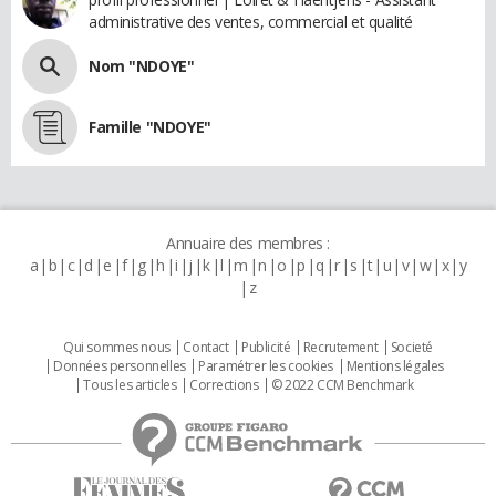
administrative des ventes, commercial et qualité
Nom "NDOYE"
Famille "NDOYE"
Annuaire des membres :
a
b
c
d
e
f
g
h
i
j
k
l
m
n
o
p
q
r
s
t
u
v
w
x
y
z
Qui sommes nous
Contact
Publicité
Recrutement
Societé
Données personnelles
Paramétrer les cookies
Mentions légales
Tous les articles
Corrections
© 2022 CCM Benchmark